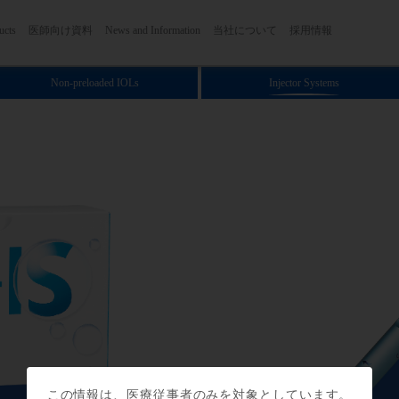
メインコンテンツに移動
ation
ucts
医師向け資料
News and Information
当社について
採用情報
Non-preloaded IOLs
Injector Systems
この情報は、医療従事者のみを対象としています。