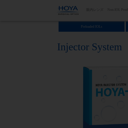
Main navig
眼内レンズ
Non-IOL Prod
Preloaded IOLs
Injector System